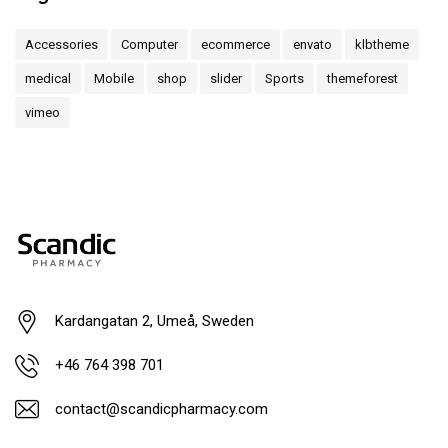
Accessories
Computer
ecommerce
envato
klbtheme
medical
Mobile
shop
slider
Sports
themeforest
vimeo
Kardangatan 2, Umeå, Sweden
+46 764 398 701
contact@scandicpharmacy.com