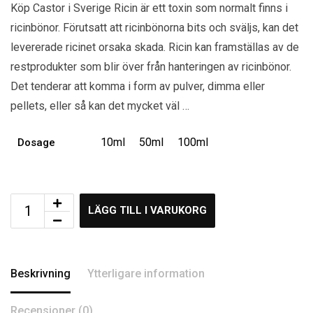
Köp Castor i Sverige Ricin är ett toxin som normalt finns i
ricinbönor. Förutsatt att ricinbönorna bits och sväljs, kan det
levererade ricinet orsaka skada. Ricin kan framställas av de
restprodukter som blir över från hanteringen av ricinbönor.
Det tenderar att komma i form av pulver, dimma eller
pellets, eller så kan det mycket väl …
10ml
50ml
100ml
Dosage
LÄGG TILL I VARUKORG
Beskrivning
Ytterligare information
Recensioner (0)