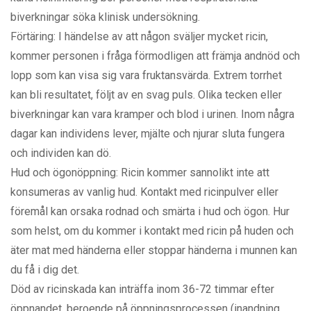
biverkningar söka klinisk undersökning.
Förtäring: I händelse av att någon sväljer mycket ricin,
kommer personen i fråga förmodligen att främja andnöd och
lopp som kan visa sig vara fruktansvärda. Extrem torrhet
kan bli resultatet, följt av en svag puls. Olika tecken eller
biverkningar kan vara kramper och blod i urinen. Inom några
dagar kan individens lever, mjälte och njurar sluta fungera
och individen kan dö.
Hud och ögonöppning: Ricin kommer sannolikt inte att
konsumeras av vanlig hud. Kontakt med ricinpulver eller
föremål kan orsaka rodnad och smärta i hud och ögon. Hur
som helst, om du kommer i kontakt med ricin på huden och
äter mat med händerna eller stoppar händerna i munnen kan
du få i dig det.
Död av ricinskada kan inträffa inom 36-72 timmar efter
öppnandet, beroende på öppningsprocessen (inandning,