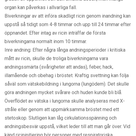
organ kan påverkas i allvarliga fall.
Biverkningar av att införa skadligt ricin genom inandning kan
uppstå så tidigt som 4-8 timmar och upp till 24 timmar efter
öppnandet. Efter intag av ricin inträffar de första
biverkningarna normalt inom 10 timmar.
Inre andning: Efter några långa andningsperioder i kritiska
mått av ricin, skulle de troliga biverkningarna vara
andningssmärta (svårigheter att andas), feber, hack,
illamående och obehag i bröstet. Kraftig svettning kan följa
såväl som vätskebildning i lungorna (lungödem). Det skulle
göra andningen mycket svårare och huden kunde bli blå.
Överflödet av vätska i lungorna skulle analyseras med X-
stråle eller genom att uppmärksamma bröstet med ett
stetoskop. Slutligen kan låg cirkulationsspänning och
andningsbesvär uppstå, vilket leder till att man går över. Vid
känd ricininitiering bör personer med respiratoriska