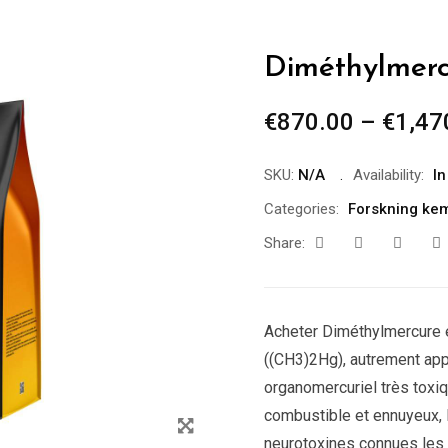
Diméthylmerc
€
870.00
–
€
1,47
SKU:
N/A
Availability:
In
Categories:
Forskning kem
Share:
Acheter Diméthylmercure 
((CH3)2Hg), autrement ap
organomercuriel très toxiq
combustible et ennuyeux, 
neurotoxines connues les p