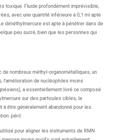
s toxique. Fluide profondément imprévisible,
ées, avec une quantité inférieure à 0,1 ml apte
 Le diméthylmercure est apte à pénétrer dans de
uelque peu sucré, bien que les personnes qui
ec de nombreux méthyl-organométalliques, un
, l’amélioration de nucléophiles moins
agnésiens), a essentiellement livré ce composé
ylmercure sur des particules cibles, la
uit à être généralement abandonné pour les
on. péril.
e utilisé pour aligner les instruments de RMN
de mercure moins nocifs sont actuellement