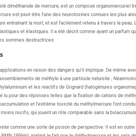
lé diméthanide de mercure, est un composé organomercuriel trè
rcure est peut-être l’une des neurotoxines connues les plus ancr
ntraînant la mort, et est facilement retenu à travers la peau.
stiques et élastiques. Il a été décrit comme ayant un parfum q
 des sommes destructrices.
s
applications en raison des dangers qu’il implique. De même av
rassemblements de méthyle à une particule naturelle ; Néanmoins
éthylaluminium et les réactifs de Grignard (halogénures organom
é lu pour des réponses telles que la fixation de cations de méth
ioaccumulation et l’extrême toxicité du méthylmercure l’ont cond
oins nocifs, qui jouent un rôle comparable sans la bioaccumulati
restreinte comme une sorte de poison de perspective. Il est en outr
la RMN 199Hg), malgré le fait que le diéthylmercure et les sels 