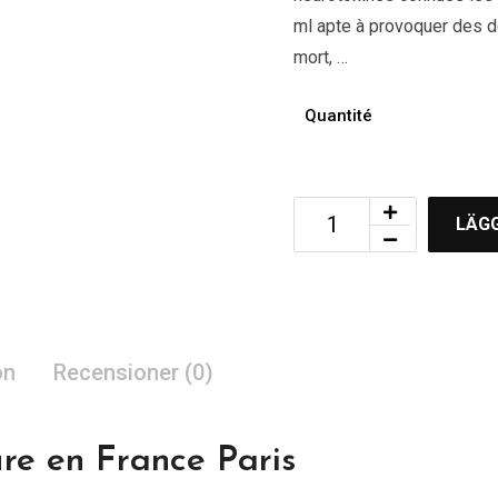
ml apte à provoquer des 
mort, …
Quantité
LÄGG
on
Recensioner (0)
re en France Paris