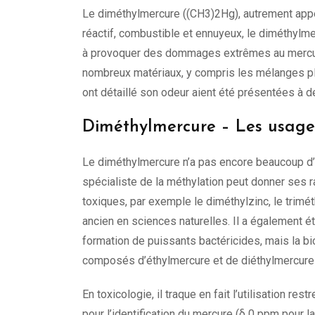
Le diméthylmercure ((CH3)2Hg), autrement appe
réactif, combustible et ennuyeux, le diméthylme
à provoquer des dommages extrêmes au mercure e
nombreux matériaux, y compris les mélanges pla
ont détaillé son odeur aient été présentées à
Diméthylmercure – Les usage
Le diméthylmercure n’a pas encore beaucoup d’
spécialiste de la méthylation peut donner ses 
toxiques, par exemple le diméthylzinc, le trim
ancien en sciences naturelles. Il a également ét
formation de puissants bactéricides, mais la b
composés d’éthylmercure et de diéthylmercure m
En toxicologie, il traque en fait l’utilisation 
pour l’identification du mercure (δ 0 ppm pour 