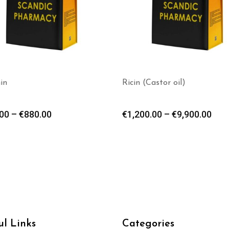
in
Ricin (Castor oil)
00
–
€
880.00
€
1,200.00
–
€
9,900.00
ul Links
Categories