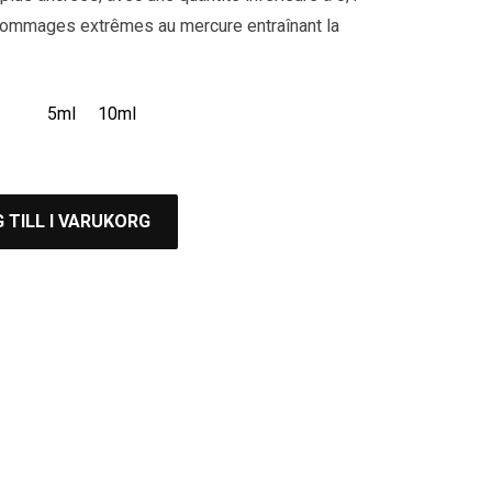
dommages extrêmes au mercure entraînant la
5ml
10ml
 TILL I VARUKORG