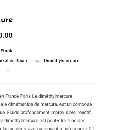
ure
0.00
 Stock
ikalier
,
Toxin
Tag:
Diméthylmercure
en France Paris Le diméthylmercure
pelé diméthanide de mercure, est un composé
ue. Fluide profondément imprévisible, réactif,
le diméthylmercure est peut-être l’une des
lus ancrées, avec une quantité inférieure à 0,1