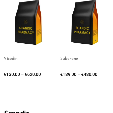
Suboxone
Xanax
€
189.00
–
€
480.00
€
480.00
–
€
1,380.00