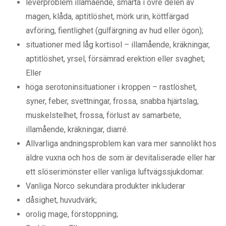
leverproblem illamående, smärta i övre delen av
magen, klåda, aptitlöshet, mörk urin, köttfärgad
avföring, fientlighet (gulfärgning av hud eller ögon);
situationer med låg kortisol – illamående, kräkningar,
aptitlöshet, yrsel, försämrad erektion eller svaghet;
Eller
höga serotoninsituationer i kroppen – rastlöshet,
syner, feber, svettningar, frossa, snabba hjärtslag,
muskelstelhet, frossa, förlust av samarbete,
illamående, kräkningar, diarré.
Allvarliga andningsproblem kan vara mer sannolikt hos
äldre vuxna och hos de som är devitaliserade eller har
ett slöserimönster eller vanliga luftvägssjukdomar.
Vanliga Norco sekundära produkter inkluderar
dåsighet, huvudvärk;
orolig mage, förstoppning;