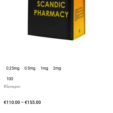
0.25mg
0.5mg
1mg
2mg
100
Klonopin
€
110.00
–
€
155.00