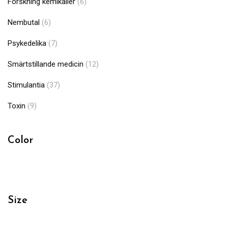
Forskning kemikalier
(6)
Nembutal
(6)
Psykedelika
(7)
Smärtstillande medicin
(12)
Stimulantia
(37)
Toxin
(9)
Color
Size