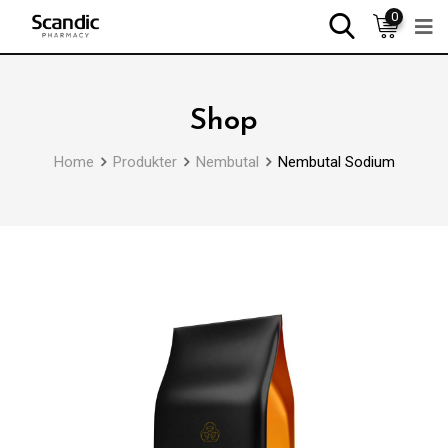
0
Shop
Home
Produkter
Nembutal
Nembutal Sodium