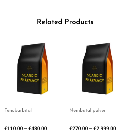
Related Products
Nembutal pulver
Kaliumcyanidpulver
€
270.00
–
€
2,999.00
€
399.00
–
€
1,399.00