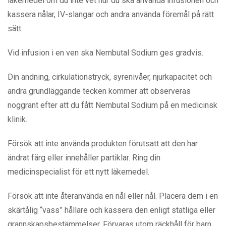
läkemedel om du inte vet hur du ska använda infusionen och
kassera nålar, IV-slangar och andra använda föremål på rätt
sätt.
Vid infusion i en ven ska Nembutal Sodium ges gradvis.
Din andning, cirkulationstryck, syrenivåer, njurkapacitet och
andra grundläggande tecken kommer att observeras
noggrant efter att du fått Nembutal Sodium på en medicinsk
klinik.
Försök att inte använda produkten förutsatt att den har
ändrat färg eller innehåller partiklar. Ring din
medicinspecialist för ett nytt läkemedel.
Försök att inte återanvända en nål eller nål. Placera dem i en
skärtålig “vass” hållare och kassera den enligt statliga eller
grannskapsbestämmelser. Förvaras utom räckhåll för barn