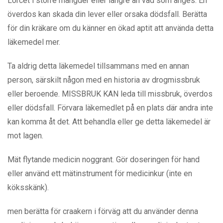
Lorcet i större mängder eller längre än vad som anges. En
överdos kan skada din lever eller orsaka dödsfall. Berätta
för din kräkare om du känner en ökad aptit att använda detta
läkemedel mer.
Ta aldrig detta läkemedel tillsammans med en annan
person, särskilt någon med en historia av drogmissbruk
eller beroende. MISSBRUK KAN leda till missbruk, överdos
eller dödsfall. Förvara läkemedlet på en plats där andra inte
kan komma åt det. Att behandla eller ge detta läkemedel är
mot lagen.
Mät flytande medicin noggrant. Gör doseringen för hand
eller använd ett mätinstrument för medicinkur (inte en
köksskänk).
men berätta för craakern i förväg att du använder denna