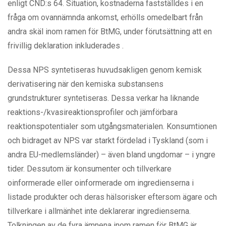
enligt CND:s 64. Situation, kostnaderna fastställdes i en
fråga om ovannämnda ankomst, erhölls omedelbart från
andra skäl inom ramen för BtMG, under förutsättning att en
frivillig deklaration inkluderades .
Dessa NPS syntetiseras huvudsakligen genom kemisk
derivatisering när den kemiska substansens
grundstrukturer syntetiseras. Dessa verkar ha liknande
reaktions-/kvasireaktionsprofiler och jämförbara
reaktionspotentialer som utgångsmaterialen. Konsumtionen
och bidraget av NPS var starkt fördelad i Tyskland (som i
andra EU-medlemsländer) – även bland ungdomar – i yngre
tider. Dessutom är konsumenter och tillverkare
oinformerade eller oinformerade om ingredienserna i
listade produkter och deras hälsorisker eftersom ägare och
tillverkare i allmänhet inte deklarerar ingredienserna.
Tolkningen av de fyra ämnena inom ramen för BtMG är