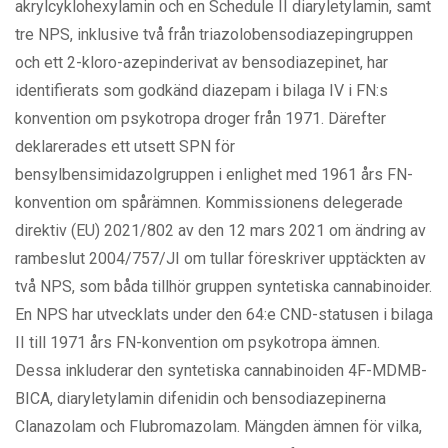
akrylcyklohexylamin och en Schedule II diaryletylamin, samt
tre NPS, inklusive två från triazolobensodiazepingruppen
och ett 2-kloro-azepinderivat av bensodiazepinet, har
identifierats som godkänd diazepam i bilaga IV i FN:s
konvention om psykotropa droger från 1971. Därefter
deklarerades ett utsett SPN för
bensylbensimidazolgruppen i enlighet med 1961 års FN-
konvention om spårämnen. Kommissionens delegerade
direktiv (EU) 2021/802 av den 12 mars 2021 om ändring av
rambeslut 2004/757/JI om tullar föreskriver upptäckten av
två NPS, som båda tillhör gruppen syntetiska cannabinoider.
En NPS har utvecklats under den 64:e CND-statusen i bilaga
II till 1971 års FN-konvention om psykotropa ämnen.
Dessa inkluderar den syntetiska cannabinoiden 4F-MDMB-
BICA, diaryletylamin difenidin och bensodiazepinerna
Clanazolam och Flubromazolam. Mängden ämnen för vilka,