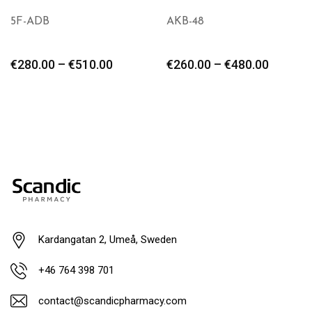
5F-ADB
AKB-48
€
280.00
–
€
510.00
€
260.00
–
€
480.00
Kardangatan 2, Umeå, Sweden
+46 764 398 701
contact@scandicpharmacy.com