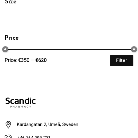
Size
Price
Price:
€350
—
€620
Filter
Kardangatan 2, Umeå, Sweden
+46 764 398 701