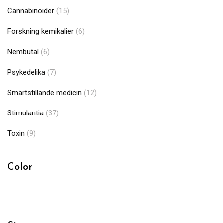
Cannabinoider
(15)
Forskning kemikalier
(6)
Nembutal
(6)
Psykedelika
(7)
Smärtstillande medicin
(12)
Stimulantia
(37)
Toxin
(9)
Color